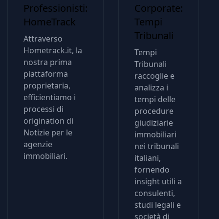
Professionisti:
Corporate:
HomeTrack
Tempi
Tribunali
Attraverso
Hometrack.it, la
Tempi
nostra prima
Tribunali
piattaforma
raccoglie e
proprietaria,
analizza i
efficientiamo i
tempi delle
processi di
procedure
origination di
giudiziarie
Notizie per le
immobiliari
agenzie
nei tribunali
immobiliari.
italiani,
fornendo
insight utili a
consulenti,
studi legali e
società di